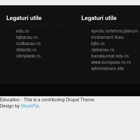
Legaturi utile
Legaturi utile
edu.ro
eprofu.ro/tehnic/planuri-
isjbacau.ro
invatamant-liceu
ccdbacau.ro
bjbc.ro
didactic.ro
cjebacau.ro
olimpiade.ro
bacalaureat.edu.ro
www.europass-ro.ro
administrare site
Education - This is a contributing Drupal Theme
Design by
WeebPal
.