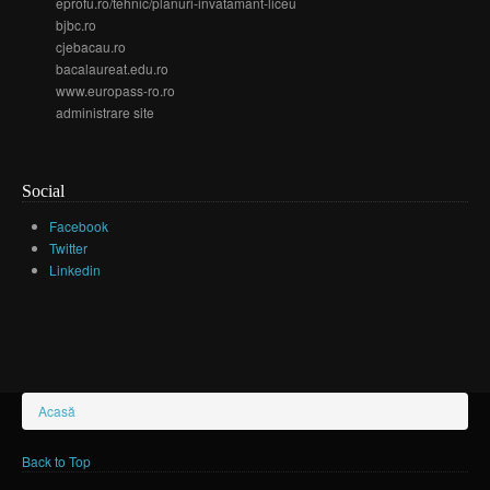
eprofu.ro/tehnic/planuri-invatamant-liceu
bjbc.ro
cjebacau.ro
bacalaureat.edu.ro
www.europass-ro.ro
administrare site
Social
Facebook
Twitter
Linkedin
Eşti aici
Acasă
Back to Top