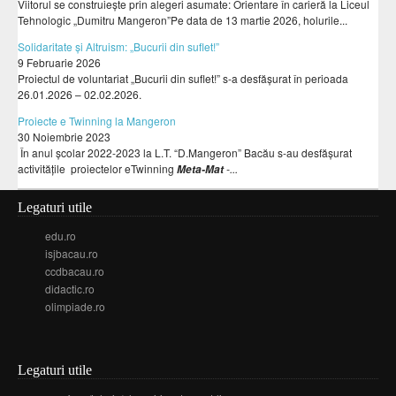
Viitorul se construiește prin alegeri asumate: Orientare în carieră la Liceul
Tehnologic „Dumitru Mangeron”Pe data de 13 martie 2026, holurile...
Solidaritate și Altruism: „Bucurii din suflet!”
9 Februarie 2026
Proiectul de voluntariat „Bucurii din suflet!” s-a desfășurat în perioada
26.01.2026 – 02.02.2026.
Proiecte e Twinning la Mangeron
30 Noiembrie 2023
În anul școlar 2022-2023 la L.T. “D.Mangeron” Bacău s-au desfășurat
activitățile proiectelor eTwinning
-...
Meta-Mat
Legaturi utile
edu.ro
isjbacau.ro
ccdbacau.ro
didactic.ro
olimpiade.ro
Legaturi utile