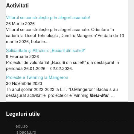
Activitati
Viitorul se construiește prin alegeri asumate!
26 Martie 2026
Viitorul se construiește prin alegeri asumate: Orientare în
carieră la Liceul Tehnologic „Dumitru Mangeron”Pe data de 13
martie 2026, holurile...
Solidaritate și Altruism: „Bucurii din suflet!”
9 Februarie 2026
Proiectul de voluntariat „Bucurii din suflet!” s-a desfășurat în
perioada 26.01.2026 – 02.02.2026.
Proiecte e Twinning la Mangeron
30 Noiembrie 2023
În anul școlar 2022-2023 la L.T. “D.Mangeron” Bacău s-au
desfășurat activitățile proiectelor eTwinning
Meta-Mat
-...
Legaturi utile
edu.ro
isjbacau.ro