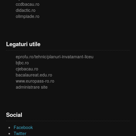
ccdbacau.ro
didactic.ro
olimpiade.ro
Legaturi utile
eprofu.ro/tehnic/planuri-invatamant-liceu
bjbc.ro
cjebacau.ro
bacalaureat.edu.ro
www.europass-ro.ro
administrare site
Social
Facebook
Twitter