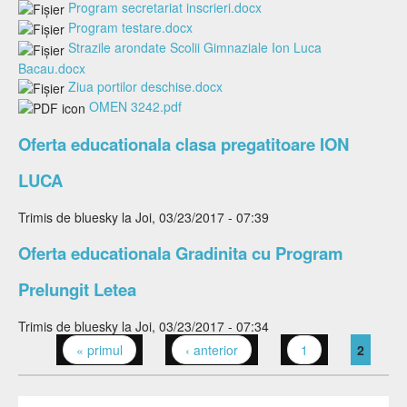
Program secretariat inscrieri.docx
Program testare.docx
Strazile arondate Scolii Gimnaziale Ion Luca
Bacau.docx
Ziua portilor deschise.docx
OMEN 3242.pdf
Oferta educationala clasa pregatitoare ION
LUCA
Trimis de
bluesky
la Joi, 03/23/2017 - 07:39
Oferta educationala Gradinita cu Program
Prelungit Letea
Trimis de
bluesky
la Joi, 03/23/2017 - 07:34
« primul
‹ anterior
1
2
Pagini