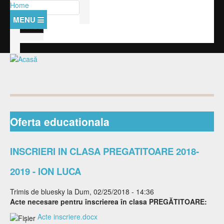
Mergi la conţinutul principal
Căutare
Home
Formular de căutare
Despre noi
Management
Amintiri cu si despre
Baza materiala
Anunturi
Personal
Management
Activitati
Orar
Personal didactic auxiliar
Documente manageriale
Examene
Oferta educationala
Documente
Personal nedidactic
Hotarari consiliu
Olimpiada Nationala
Contact
Elevi
Curriculum
INSCRIERI IN CLASA PREGATITOARE 2018-
SPP-uri
Catedre
Proiecte
Clase
Programe scolare
2019 - ION LUCA
Comisii si rapoarte
Consiliul elevilor
Proiect PEO
Lista disciplinelor/modulelor
Regulamente
Trimis de
bluesky
la Dum, 02/25/2018 - 14:36
Structura
Oferta educationala
Acte necesare pentru înscrierea în clasa PREGĂTITOARE:
Burse
Activitati
Acte inscriere.docx
Presa despre noi