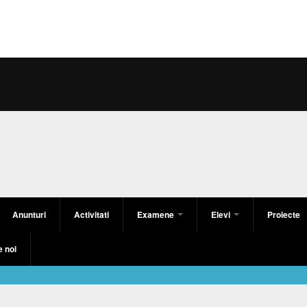
Anunturi
Activitati
Examene
Elevi
Proiecte
 noi