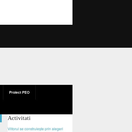
Proiect PEO
Activitati
Viitorul se construiește prin alegeri