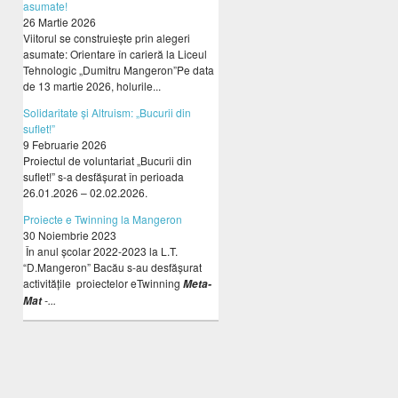
asumate!
26 Martie 2026
Viitorul se construiește prin alegeri
asumate: Orientare în carieră la Liceul
Tehnologic „Dumitru Mangeron”Pe data
de 13 martie 2026, holurile...
Solidaritate și Altruism: „Bucurii din
suflet!”
9 Februarie 2026
Proiectul de voluntariat „Bucurii din
suflet!” s-a desfășurat în perioada
26.01.2026 – 02.02.2026.
Proiecte e Twinning la Mangeron
30 Noiembrie 2023
În anul școlar 2022-2023 la L.T.
“D.Mangeron” Bacău s-au desfășurat
activitățile proiectelor eTwinning
Meta-
-...
Mat