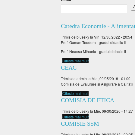
Catedra Economie - Alimentat
Trimis de
bluesky
la Vin, 12/30/2022 - 20:54
Prof.
Gaman
Teodora
-
gradul
didactic
II
Prof.
Neacșu
Mihaela
-
gradul
didactic
II
Citește mai mult
despre Catedra Economie - 
CEAC
Trimis de
admin
la Mie, 09/05/2018 - 01:00
Comisia de Evalurare si Asigurare a Calitatii
Citește mai mult
despre CEAC
COMISIA DE ETICA
Trimis de
bluesky
la Mie, 09/30/2020 - 14:27
Citește mai mult
despre COMISIA DE ETICA
COMISIE SSM
Trimis de
bluesky
la Mie, 08/22/2018 - 00:25