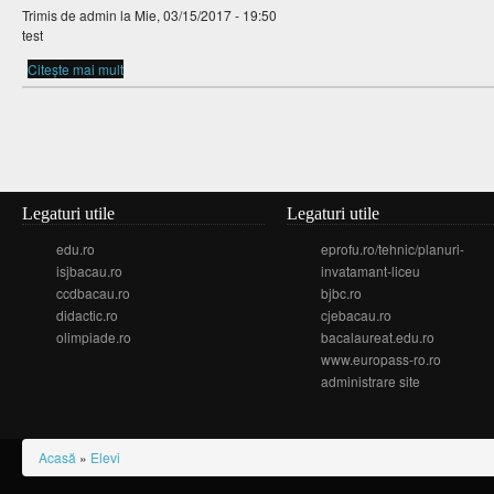
Trimis de
admin
la Mie, 03/15/2017 - 19:50
test
Citește mai mult
despre Regulament camin
Legaturi utile
Legaturi utile
edu.ro
eprofu.ro/tehnic/planuri-
isjbacau.ro
invatamant-liceu
ccdbacau.ro
bjbc.ro
didactic.ro
cjebacau.ro
olimpiade.ro
bacalaureat.edu.ro
www.europass-ro.ro
administrare site
Eşti aici
Acasă
»
Elevi