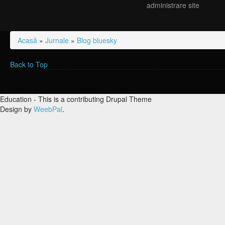
administrare site
Acasă
»
Jurnale
»
Blog bluesky
Eşti aici
Back to Top
Education - This is a contributing Drupal Theme
Design by
WeebPal
.