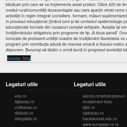
băcăuan prin care se va implementa acest proiect. Către 420 de tiner
mediul rural/comunități dezavantajate sau care aparțin etniei rome s
activități în regim integrat (consiliere, formare, măsuri suplimentare).
în procesul educațional (ținând cont și de contextul epidemiologic p
educaționale formate din rucsacuri complet echipate. Aceștia își vor
învățământului obligatoriu prin programe de tip „A doua șansă” (înv
furnizate de profesorii unității noastre de învățământ.Societatea va a
program prin contribuția adusă de resursa umană a liceului nostru ș
dispunem. Bucuroși să lăsăm o urmă bună în progresul societății 
bluesky: blog
Legaturi utile
Legaturi utile
edu.ro
eprofu.ro/tehnic/planuri-
isjbacau.ro
invatamant-liceu
ccdbacau.ro
bjbc.ro
didactic.ro
cjebacau.ro
olimpiade.ro
bacalaureat.edu.ro
www.europass-ro.ro