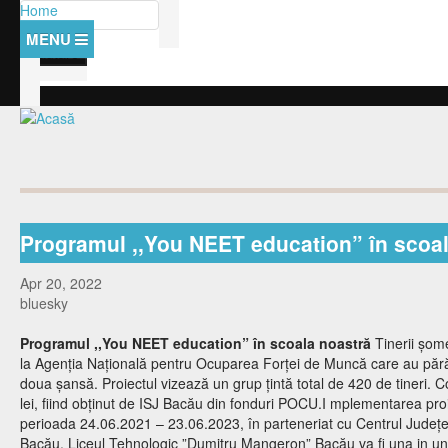
Mergi la conţinutul principal
Căutare
Home
Formular de căutare
Despre noi
Management
Amintiri cu si despre
Baza materiala
Anunturi
Personal
Management
Activitati
Orar
Personal didactic auxiliar
Documente manageriale
Examene
Documente
Personal nedidactic
Hotarari consiliu
Programul ,,You NEET education” în scoal
Olimpiada Nationala
Contact
Elevi
Curriculum
Apr 20, 2022
SPP-uri
Catedre
Proiecte
Clase
bluesky
Programe scolare
Comisii si rapoarte
Consiliul elevilor
Proiect PEO
Programul ,,You NEET education”
în scoala noastră
Tinerii șome
Lista disciplinelor/modulelor
Regulamente
la Agenția Națională pentru Ocuparea Forței de Muncă care au pără
Structura
Oferta educationala
doua șansă. Proiectul vizează un grup țintă total de 420 de tineri. 
Burse
Activitati
lei, fiind obținut de ISJ Bacău din fonduri POCU.I mplementarea proi
Presa despre noi
perioada 24.06.2021 – 23.06.2023, în parteneriat cu Centrul Județ
Bacău. Liceul Tehnologic ”Dumitru Mangeron” Bacău va fi una in uni